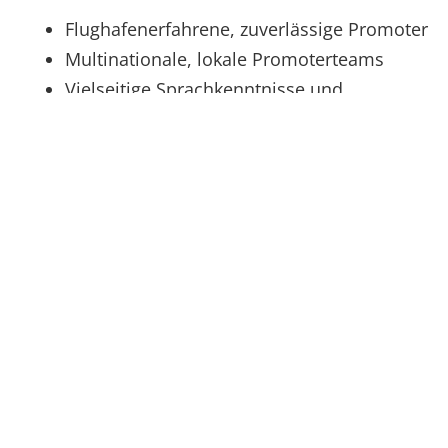
Flughafenerfahrene, zuverlässige Promoter
Multinationale, lokale Promoterteams
Vielseitige Sprachkenntnisse und
Muttersprachler
Zusätzliche Fachschulungen und
Verkaufstrainings
Maßgeschneiderte Aktionsbesetzung nach
Ihren Vorgaben
Zielgerichtete Projektsteuerung und
Beratung