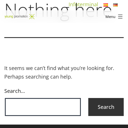
Nothing here
Skip
Infoterminal
to
Menu
content
young
promotion
It seems we can’t find what you’re looking for.
Perhaps searching can help.
Search…