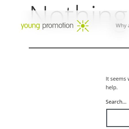
Nothing
Skip
to
content
Why a
young
promotion
It seems 
help.
Search…